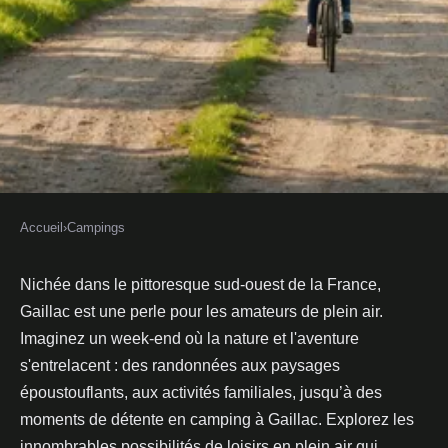
Accueil
›
Campings
CAMPINGS
Découvrez le plaisir du plein air
Nichée dans le pittoresque sud-ouest de la France,
Gaillac est une perle pour les amateurs de plein air.
près de gaillac
Imaginez un week-end où la nature et l'aventure
s'entrelacent : des randonnées aux paysages
Romuald
•
18 novembre 2024
•
3 min de lecture
époustouflants, aux activités familiales, jusqu’à des
moments de détente en camping à Gaillac. Explorez les
innombrables possibilités de loisirs en plein air qui