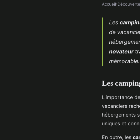
Accueil
›
Découvert
Les
camping
de vacancier
hébergement
novateur
tr
mémorable.
Les camping
L'importance de 
vacanciers rech
hébergements st
uniques et conn
En outre, les
ca