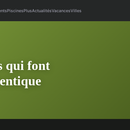
nts
Piscines
Plus
Actualités
Vacances
Villes
 qui font
entique