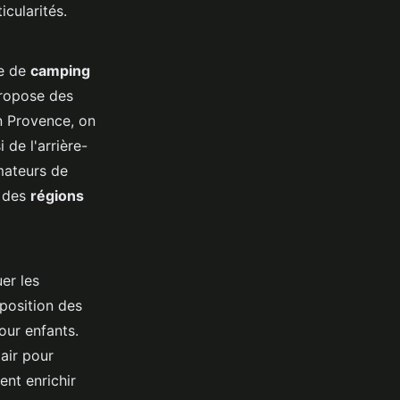
cularités.
re de
camping
propose des
n Provence, on
 de l'arrière-
amateurs de
s des
régions
uer les
position des
our enfants.
air pour
ent enrichir