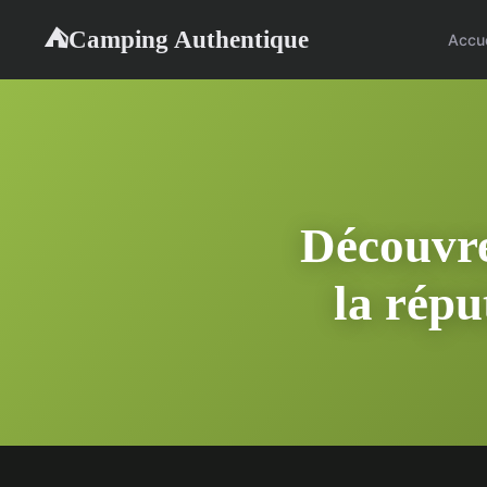
Camping Authentique
⛺
Accue
Découvre
la rép