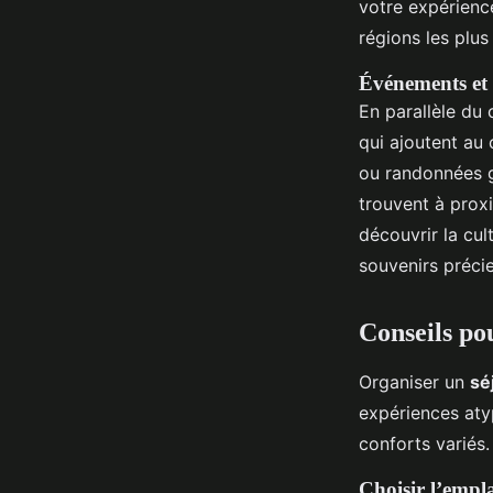
votre expérienc
régions les plu
Événements et a
En parallèle du
qui ajoutent au
ou randonnées g
trouvent à prox
découvrir la cul
souvenirs précie
Conseils po
Organiser un
sé
expériences atyp
conforts variés
Choisir l’empl