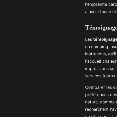
l'empreinte carb
ainsi la faune et
Témoignages
Les
témoignag
un camping inso
inattendus, qu'i
l'accueil chale
impressions sur 
services à proxi
Comparer les di
préférences des 
nature, comme d
recherchent l'av
un rôle décisif 