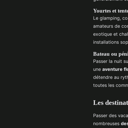
Yourtes et ten
Le glamping, co
amateurs de conf
exotique et chal
installations so
Bateau ou pén
Passer la nuit 
une
aventure fl
détendre au ryt
toutes les comm
Les destina
Passer des vacan
nombreuses
de