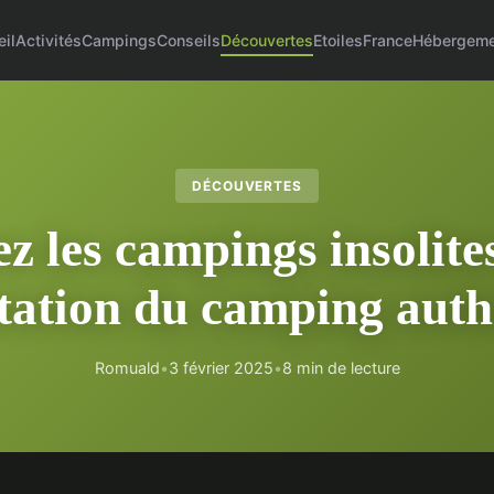
il
Activités
Campings
Conseils
Découvertes
Etoiles
France
Hébergeme
DÉCOUVERTES
z les campings insolites
utation du camping auth
Romuald
•
3 février 2025
•
8 min de lecture