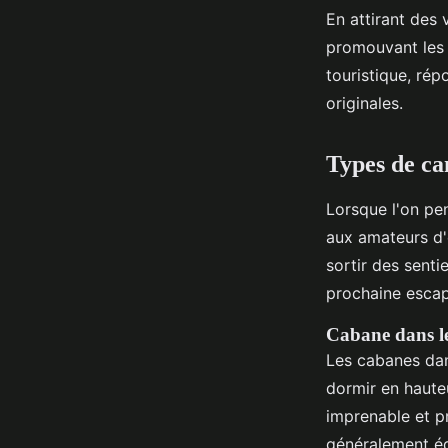
En attirant des 
promouvant les p
touristique, ré
originales.
Types de ca
Lorsque l'on p
aux amateurs d'
sortir des senti
prochaine esca
Cabane dans le
Les cabanes dan
dormir en haute
imprenable et pr
généralement é