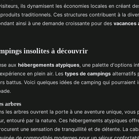
visiteurs, ils dynamisent les économies locales en créant de
roduits traditionnels. Ces structures contribuent à la divers
pondant ainsi à une demande croissante pour des
vacances 
mpings insolites à découvrir
ense aux
hébergements atypiques
, une palette d'options in
expérience en plein air. Les
types de campings
alternatifs
ers battus. Voici quelques idées de camping qui pourraient i
pade.
s arbres
s les arbres ouvrent la porte à une aventure unique, vous
ur, entouré par la nature. Ces hébergements atypiques offr
ocurent une sensation de tranquillité et de détente. La cab
quipée de commodités modernes pour un séjour confortabl