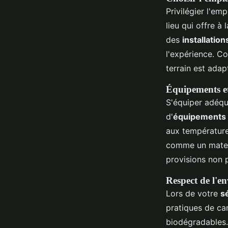
Privilégier l'em
lieu qui offre à 
des
installation
l'expérience. C
terrain est adap
Équipements e
S'équiper adéqu
d'
équipements 
aux température
comme un matel
provisions non p
Respect de l'e
Lors de votre
s
pratiques de ca
biodégradables.