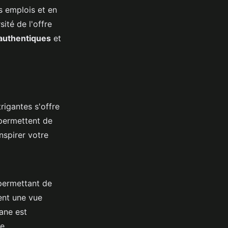
s emplois et en
ité de l'offre
authentiques
et
trigantes s'offre
 permettent de
nspirer votre
 permettant de
ent une vue
ane est
e.