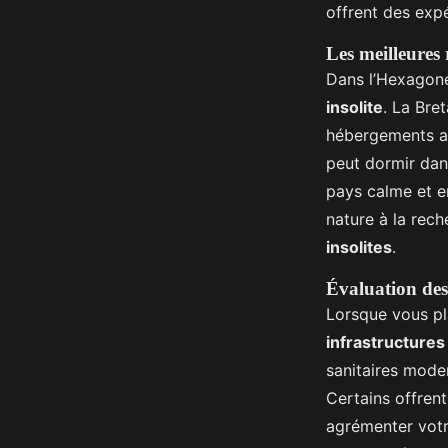
offrent des exp
Les meilleures 
Dans l’Hexagone
insolite
. La Bre
hébergements at
peut dormir dans
pays calme et en
nature à la rec
insolites
.
Évaluation des 
Lorsque vous pla
infrastructures
sanitaires moder
Certains offren
agrémenter votre