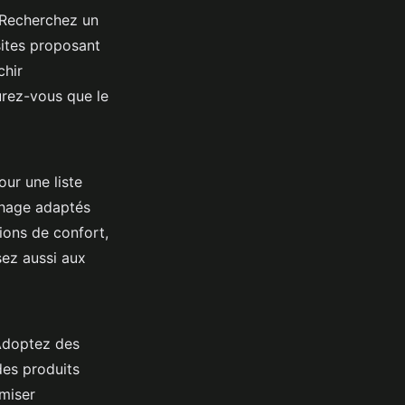
. Recherchez un
 sites proposant
chir
urez-vous que le
ur une liste
chage adaptés
ions de confort,
ez aussi aux
 Adoptez des
des produits
miser