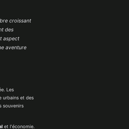
mbre croissant
nt des
t aspect
une aventure
e. Les
e urbains et des
s souvenirs
al
et l'économie.