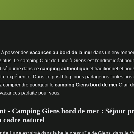
 à passer des
vacances au bord de la mer
dans un environnem
 plus. Le camping Clair de Lune à Giens est l'endroit idéal pou
 séjourné dans ce
camping authentique
et traditionnel et nou
tre expérience. Dans ce post blog, nous partageons toutes nos 
z comprendre pourquoi le
camping Giens bord de mer
Clair d
 vacances parfaite pour vous.
 - Camping Giens bord de mer : Séjour pr
 cadre naturel
r de Lune
est situé dans la belle presqu'île de Giens, dans le 