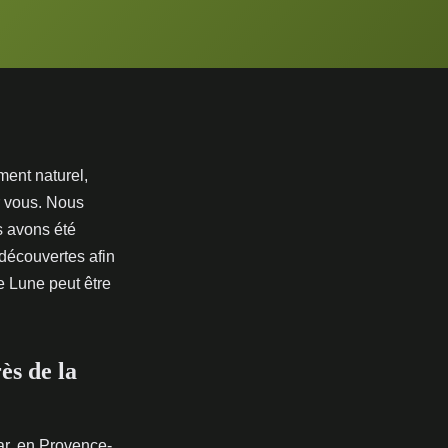
ent naturel,
r vous. Nous
s avons été
découvertes afin
e Lune peut être
ès de la
Var, en Provence-