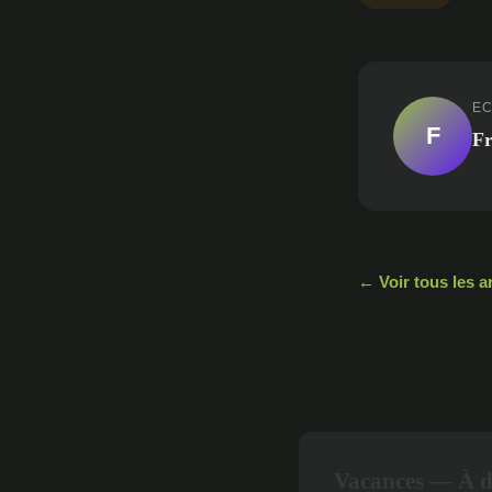
EC
F
F
← Voir tous les a
Vacances — À d