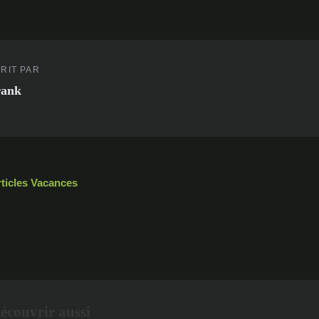
RIT PAR
rank
rticles Vacances
écouvrir aussi