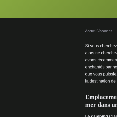
Accueil
›
Vacances
Si vous cherchez
alors ne cherchez
avons récemment
enchantés par no
que vous puissie
la destination de
Emplacement
mer dans un
Le
camping Clai