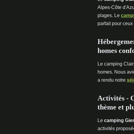
Alpes-Côte d'Azu
plages. Le
campi
parfait pour ceux
Hébergement
homes confo
Le camping Clai
homes. Nous avion
a rendu notre
séj
Activités -
thème et pl
Le
camping Gie
activités proposée