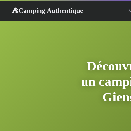
Camping Authentique
⛺
A
Découvr
un campi
Giens