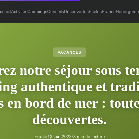
ccueil
Activités
Campings
Conseils
Découvertes
Etoiles
France
Hébergeme
VACANCES
ez notre séjour sous te
ng authentique et tradi
 en bord de mer : tout
découvertes.
Frank
•
13 juin 2023
•
3 min de lecture