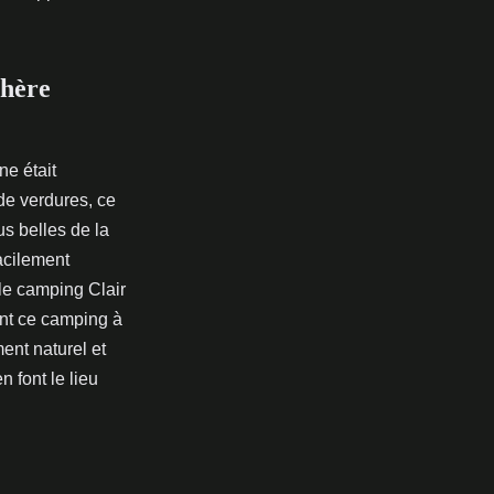
phère
ne était
de verdures, ce
us belles de la
acilement
le camping Clair
nt ce camping à
nt naturel et
 font le lieu