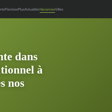
nts
Piscines
Plus
Actualités
Vacances
Villes
nte dans
tionnel à
es nos