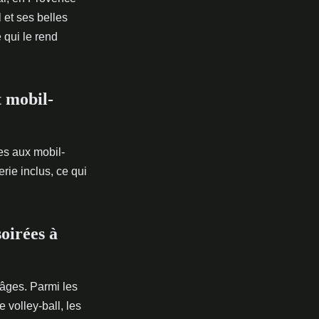
 et ses belles
 qui le rend
 mobil-
tes aux mobil-
rie inclus, ce qui
oirées à
âges. Parmi les
de volley-ball, les